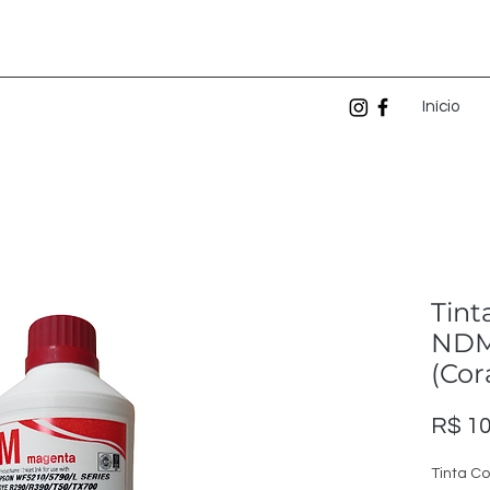
Início
Tint
NDM
(Cor
R$ 10
Tinta Co