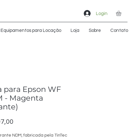
Login
Equipamentos para Locação
Loja
Sobre
Contato
a para Epson WF
 - Magenta
ante)
Preço
7,00
rante NDM, fabricada pela TinTec 