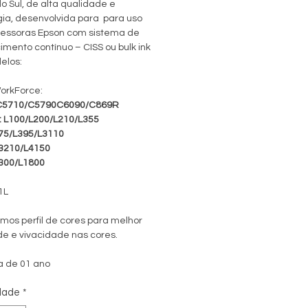
o Sul, de alta qualidade e 
ia, desenvolvida para  para uso 
essoras Epson com sistema de 
mento contínuo – CISS ou bulk ink 
elos:
orkForce:
C5710/C5790C6090/C869R
: L100/L200/L210/L355
75/L395/L3110
3210/L4150
300/L1800
1L
mos perfil de cores para melhor 
de e vivacidade nas cores. 
a de 01 ano
dade
*