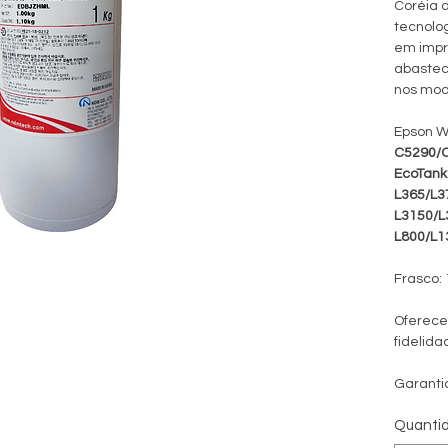
Coréia d
tecnolog
em impr
abasteci
nos mod
Epson W
C5290/
EcoTank
L365/L3
L3150/L
L800/L1
Frasco: 
Oferece
fidelida
Garanti
Quanti