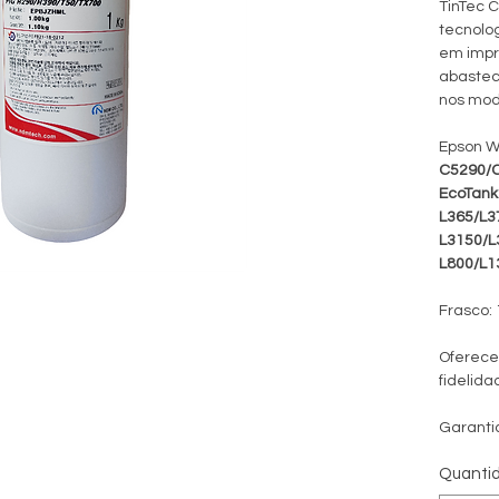
TinTec C
tecnolog
em impr
abasteci
nos mod
Epson W
C5290/
EcoTank
L365/L3
L3150/L
L800/L1
Frasco: 
Oferece
fidelida
Garanti
Quanti