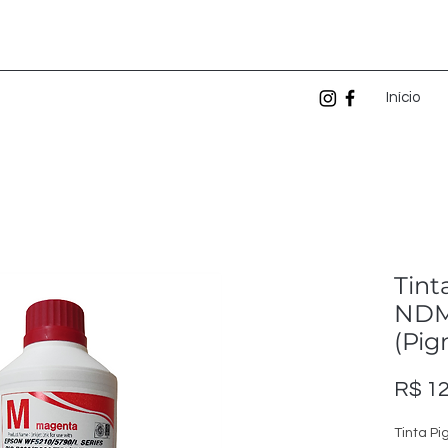
Início
Tint
NDM
(Pi
R$ 12
Tinta P