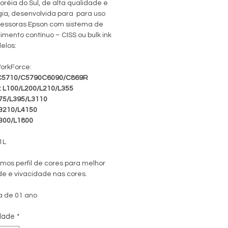
oréia do Sul, de alta qualidade e 
ia, desenvolvida para  para uso 
essoras Epson com sistema de 
mento contínuo – CISS ou bulk ink 
elos:
orkForce:
C5710/C5790C6090/C869R
: L100/L200/L210/L355
75/L395/L3110
3210/L4150
300/L1800
1L
mos perfil de cores para melhor 
de e vivacidade nas cores. 
a de 01 ano
dade
*